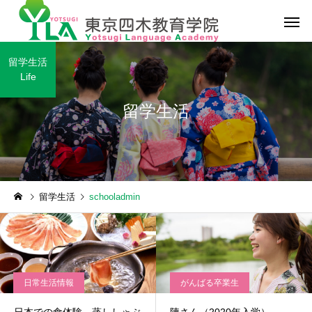
留学生活
Life
留学生活
学校行事
日常生活情報
留学生活
schooladmin
富士山旅行
日本での食体験。蒸し
ぶしゃぶ
日常生活情報
がんばる卒業生